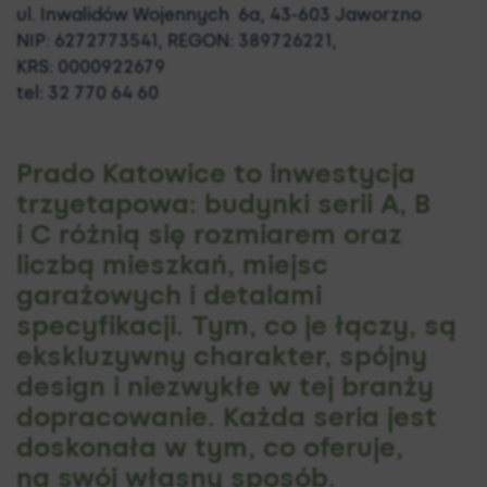
ul. Inwalidów Wojennych 6a,
43-603 Jaworzno
NIP: 6272773541, REGON: 389726221,
KRS: 0000922679
tel: 32 770 64 60
Prado Katowice to inwestycja
trzyetapowa: budynki serii A, B
i C różnią się rozmiarem oraz
liczbą mieszkań, miejsc
garażowych i detalami
specyfikacji. Tym, co je łączy, są
ekskluzywny charakter, spójny
design i niezwykłe w tej branży
dopracowanie. Każda seria jest
doskonała w tym, co oferuje,
na swój własny sposób.