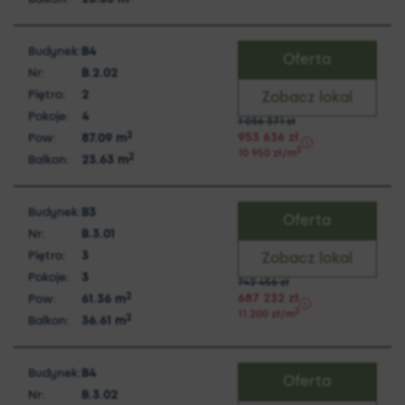
Budynek:
B4
Oferta
Nr:
B.2.02
Piętro:
2
Zobacz lokal
Pokoje:
4
1 036 371
zł
2
953 636
zł
Pow:
87.09
m
2
10 950
zł
/m
2
Balkon:
23.63
m
Budynek:
B3
Oferta
Nr:
B.3.01
Piętro:
3
Zobacz lokal
Pokoje:
3
742 456
zł
2
687 232
zł
Pow:
61.36
m
2
11 200
zł
/m
2
Balkon:
36.61
m
Budynek:
B4
Oferta
Nr:
B.3.02