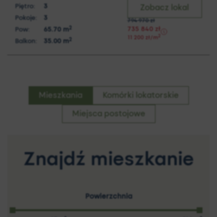
Piętro:
3
Zobacz lokal
Pokoje:
3
794 970
zł
2
735 840
zł
Pow:
65.70
m
2
11 200
zł
/m
2
Balkon:
35.00
m
Mieszkania
Komórki lokatorskie
Miejsca postojowe
Znajdź mieszkanie
Powierzchnia