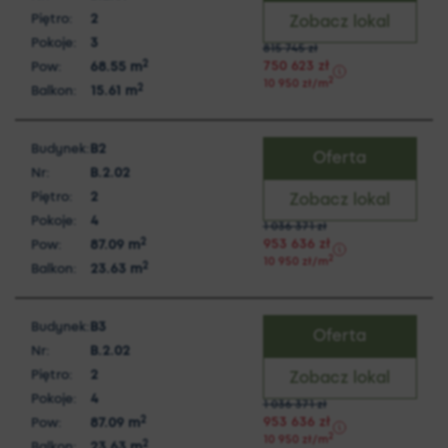
Piętro:
2
Zobacz lokal
Pokoje:
3
815 745
zł
2
750 623
zł
Pow:
68.55
m
2
10 950
zł
/m
2
Balkon:
15.61
m
Budynek:
B2
Oferta
Nr:
B.2.02
Piętro:
2
Zobacz lokal
Pokoje:
4
1 036 371
zł
2
953 636
zł
Pow:
87.09
m
2
10 950
zł
/m
2
Balkon:
23.63
m
Budynek:
B3
Oferta
Nr:
B.2.02
Piętro:
2
Zobacz lokal
Pokoje:
4
1 036 371
zł
2
953 636
zł
Pow:
87.09
m
2
10 950
zł
/m
2
Balkon:
23.63
m