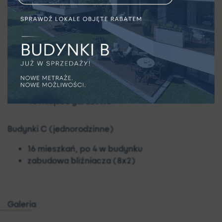
3 budynki
21 apartamentów
44 miejsca garażowe
Budynki B (wielorodzinne)
4 budynki
32 apartamentów
40 miejsca garażowe
Budynki C (jednorodzinne)
16 mieszkań, po 4 w budynku
zabudowa bliźniacza (8x2)
Galeria