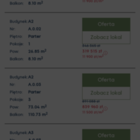
2
11 900
zł
/m
2
Balkon:
8.10
m
Budynek:
A2
Oferta
Nr:
A.0.02
Piętro:
Parter
Zobacz lokal
Pokoje:
1
346 365
zł
2
319 515
zł
Pow:
26.85
m
2
11 900
zł
/m
2
Balkon:
8.10
m
Budynek:
A2
Oferta
Nr:
A.0.03
Piętro:
Parter
Zobacz lokal
Pokoje:
3
891 088
zł
2
839 960
zł
Pow:
73.04
m
2
11 500
zł
/m
2
Balkon:
110.73
m
Budynek:
A3
Oferta