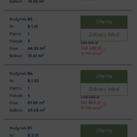
2
Balkon:
18.00
m
Budynek:
B3
Oferta
Nr:
B.1.01
Piętro:
1
Zobacz lokal
Pokoje:
3
788 325
zł
2
733 485
zł
Pow:
68.55
m
2
10 700
zł
/m
2
Balkon:
15.61
m
Budynek:
B4
Oferta
Nr:
B.1.02
Piętro:
1
Zobacz lokal
Pokoje:
4
1 001 535
zł
2
931 863
zł
Pow:
87.09
m
2
10 700
zł
/m
2
Balkon:
23.63
m
Budynek:
B1
Oferta
Nr:
B.2.01