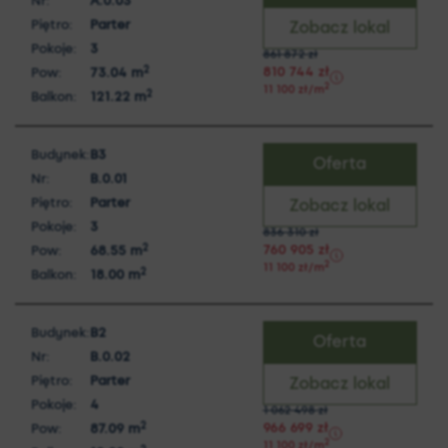
Nr:
A.0.03
Piętro:
Parter
Zobacz lokal
Pokoje:
3
861 872
zł
2
810 744
zł
Pow:
73.04
m
2
11 100
zł
/m
2
Balkon:
121.22
m
Budynek:
B3
Oferta
Nr:
B.0.01
Piętro:
Parter
Zobacz lokal
Pokoje:
3
836 310
zł
2
760 905
zł
Pow:
68.55
m
2
11 100
zł
/m
2
Balkon:
18.00
m
Budynek:
B2
Oferta
Nr:
B.0.02
Piętro:
Parter
Zobacz lokal
Pokoje:
4
1 062 498
zł
2
966 699
zł
Pow:
87.09
m
2
11 100
zł
/m