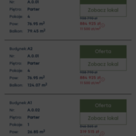
Nr:
A.0.01
Piętro:
Parter
Zobacz lokal
Pokoje:
4
938 790
zł
2
884 925
zł
Pow:
76.95
m
2
11 500
zł
/m
2
Balkon:
79.45
m
Budynek:
A2
Oferta
Nr:
A.0.01
Piętro:
Parter
Zobacz lokal
Pokoje:
4
938 790
zł
2
884 925
zł
Pow:
76.95
m
2
11 500
zł
/m
2
Balkon:
124.07
m
Budynek:
A1
Oferta
Nr:
A.0.02
Piętro:
Parter
Zobacz lokal
Pokoje:
1
346 365
zł
2
319 515
zł
Pow:
26.85
m