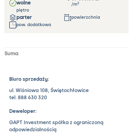
wolne
2
/m
piętro
parter
powierzchnia
pow. dodatkowa
Suma:
Biuro sprzedaży:
ul. Wiśniowa 108,
Świętochłowice
tel: 888 630 320
Deweloper:
GAPT Investment spółka z ograniczoną
odpowiedzialnością