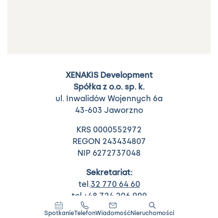
XENAKIS Development
Spółka z o.o. sp. k.
ul. Inwalidów Wojennych 6a
43-603 Jaworzno
KRS 0000552972
REGON 243434807
NIP 6272737048
Sekretariat:
tel.
32 770 64 60
tel.
+48 724 206 999
Spotkanie
Telefon
Wiadomość
Nieruchomości
biuro@xenakis.pl