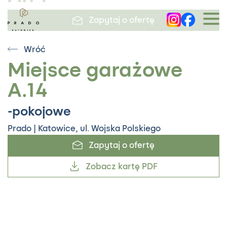
Zapytaj o ofertę
Wróć
Prado / Miejsce garażowe A.14
Miejsce garażowe
-pokojowe
A.14
Zapytaj o ofertę
-pokojowe
Zobacz kartę PDF
Prado | Katowice, ul. Wojska Polskiego
Zapytaj o ofertę
Zobacz kartę PDF