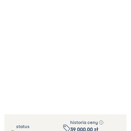
historia ceny
status
39 000.00
zł