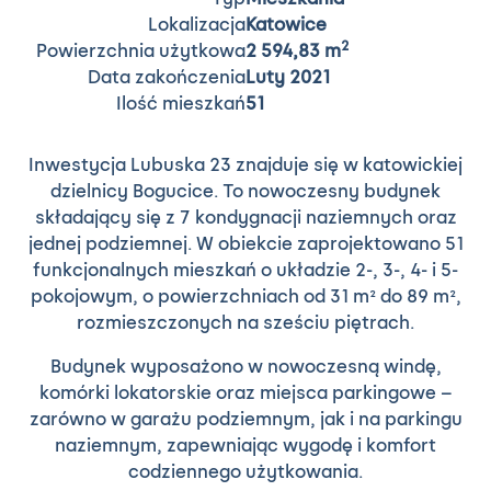
Lokalizacja
Katowice
2
Powierzchnia użytkowa
2 594,83 m
Data zakończenia
Luty 2021
Ilość mieszkań
51
Inwestycja Lubuska 23 znajduje się w katowickiej
dzielnicy Bogucice. To nowoczesny budynek
składający się z 7 kondygnacji naziemnych oraz
jednej podziemnej. W obiekcie zaprojektowano 51
funkcjonalnych mieszkań o układzie 2-, 3-, 4- i 5-
pokojowym, o powierzchniach od 31 m² do 89 m²,
rozmieszczonych na sześciu piętrach.
Budynek wyposażono w nowoczesną windę,
komórki lokatorskie oraz miejsca parkingowe –
zarówno w garażu podziemnym, jak i na parkingu
naziemnym, zapewniając wygodę i komfort
codziennego użytkowania.