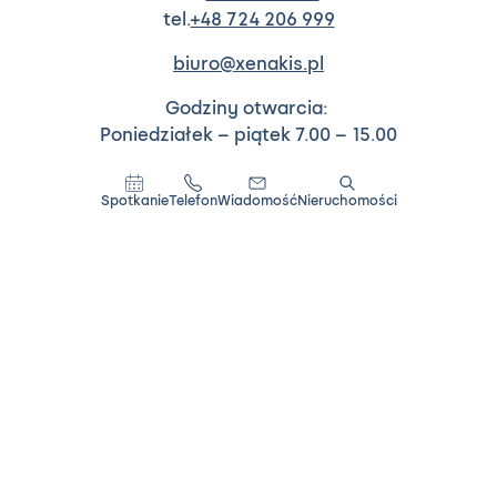
tel.
+48 724 206 999
biuro@xenakis.pl
Godziny otwarcia:
Poniedziałek – piątek 7.00 – 15.00
Spotkanie
Telefon
Wiadomość
Nieruchomości
Biura sprzedaży:
tel.
+48
888 630 320
Świętochłowice, ul. Kwiatowa 1
(przy osiedlu Nowy Paryż)
Świętochłowice, ul. Wiśniowa 108
(przy osiedlu Wzgórze Hugona)
Godziny otwarcia: