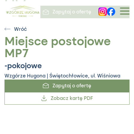
Zapytaj o ofertę
Wróć
Wzgórze Hugona / Miejsce
Miejsce postojowe
postojowe MP7
MP7
-pokojowe
Zapytaj o ofertę
-pokojowe
Wzgórze Hugona | Świętochłowice, ul. Wiśniowa
Zobacz kartę PDF
Zapytaj o ofertę
Zobacz kartę PDF