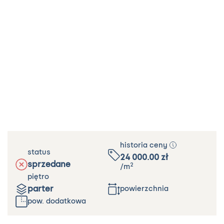
historia ceny
status
24 000.00
zł
sprzedane
2
/m
piętro
parter
powierzchnia
pow. dodatkowa