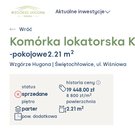
Aktualne inwestycje
Jaworzno - Nove
Planty
Wróć
Wzgórze Hugona / Komórka lokat
Komórka lokatorska 
Jaworzno - Geonova
2
-pokojowe 2.21
m
Park
2
-pokojowe
2.21
m
Katowice - Karliczka
Wzgórze Hugona | Świętochłowice, ul. Wiśniowa
Katowice - Prado
Mysłowice -
Południowy Zakątek
historia ceny
status
19 448.00
zł
Świętochłowice -
sprzedane
2
8 800
zł
/m
Wzgórze Hugona
piętro
powierzchnia
Świętochłowice -
2
parter
2.21
m
Nowy Paryż
pow. dodatkowa