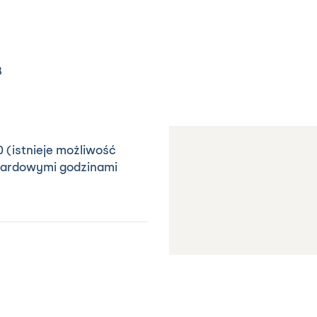
8
0 (istnieje możliwość
dardowymi godzinami