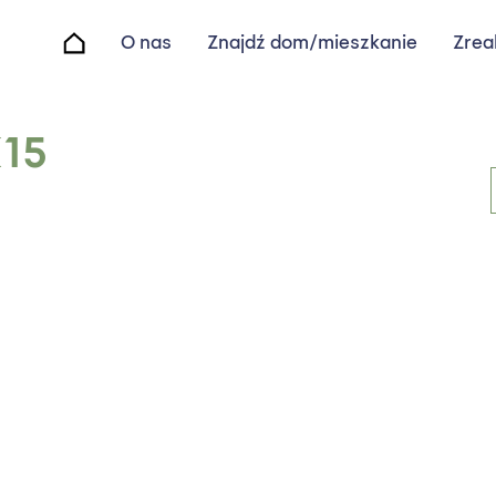
O nas
Znajdź dom/mieszkanie
Zrea
orska K15
K15