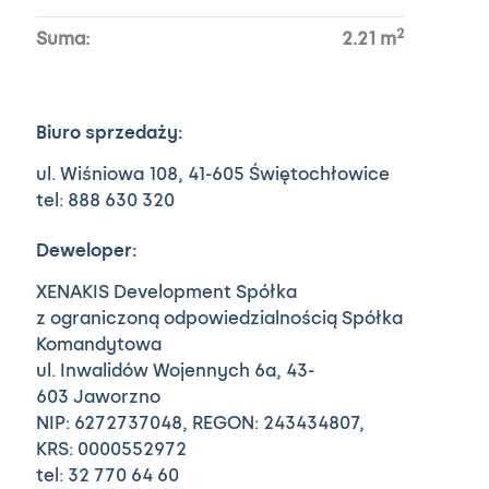
2
Suma:
2.21
m
Biuro sprzedaży:
ul. Wiśniowa 108,
41-605 Świętochłowice
tel: 888 630 320
Deweloper:
XENAKIS Development Spółka
z ograniczoną odpowiedzialnością Spółka
Komandytowa
ul. Inwalidów Wojennych 6a,
43-
603 Jaworzno
NIP: 6272737048, REGON: 243434807,
KRS: 0000552972
tel: 32 770 64 60