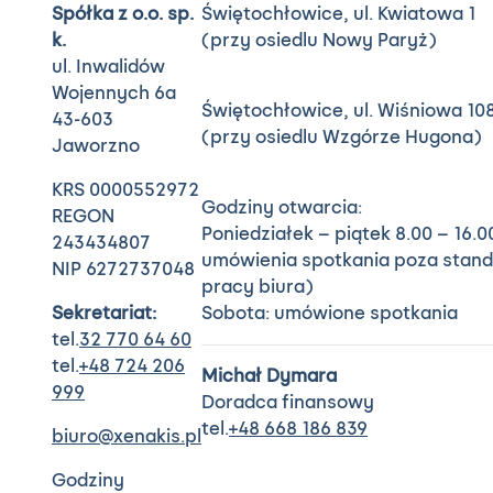
Spółka z o.o. sp.
Świętochłowice, ul. Kwiatowa 1
k.
(przy osiedlu Nowy Paryż)
ul. Inwalidów
Wojennych 6a
Świętochłowice, ul. Wiśniowa 10
43-603
(przy osiedlu Wzgórze Hugona)
Jaworzno
KRS 0000552972
Godziny otwarcia:
REGON
Poniedziałek – piątek 8.00 – 16.0
243434807
umówienia spotkania poza stan
NIP 6272737048
pracy biura)
Sekretariat:
Sobota: umówione spotkania
tel.
32 770 64 60
tel.
+48 724 206
Michał Dymara
999
Doradca finansowy
tel.
+48 668 186 839
biuro@xenakis.pl
Godziny