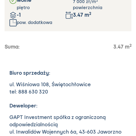
wolne
2
7 000
zł
/m
piętro
powierzchnia
2
-1
3.47
m
pow. dodatkowa
2
Suma:
3.47
m
Biuro sprzedaży:
ul. Wiśniowa 108,
Świętochłowice
tel: 888 630 320
Deweloper:
GAPT Investment spółka z ograniczoną
odpowiedzialnością
ul. Inwalidów Wojennych 6a,
43-603 Jaworzno