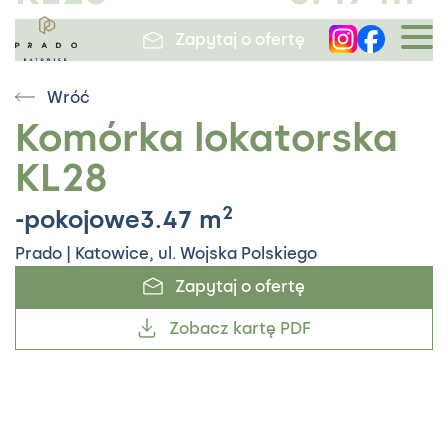
Zapytaj o ofertę
Wróć
Prado / Komórka lokatorska KL28
Komórka lokatorska
2
-pokojowe 3.47
m
KL28
Zapytaj o ofertę
2
-pokojowe
3.47
m
Zobacz kartę PDF
Prado | Katowice, ul. Wojska Polskiego
Zapytaj o ofertę
Zobacz kartę PDF